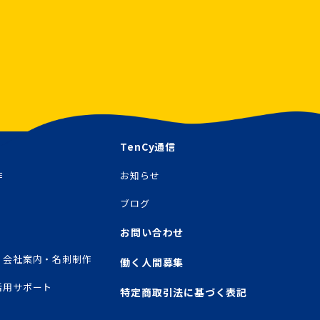
対策を講じてい
は、ご本人であ
TenCy通信
作
お知らせ
守するととも
ブログ
お問い合わせ
・会社案内・名刺制作
働く人間募集
活用サポート
特定商取引法に基づく表記