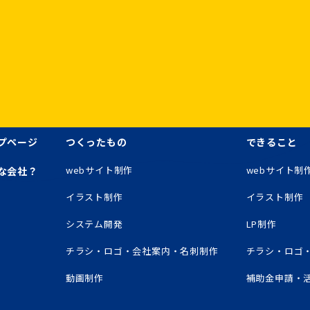
安全対策
情報の正確性及び安全性確保のために、セキュリティに万全の
会
本人の個人情報の照会・修正・削除などをご希望される場合に
プページ
つくったもの
できること
の上、対応させていただきます。
遵守と見直し
webサイト制作
webサイト制
な会社？
する個人情報に関して適用される日本の法令、その他規範を遵
ーの内容を適宜見直し、その改善に努めます。
イラスト制作
イラスト制作
システム開発
LP制作
チラシ・ロゴ・会社案内・名刺制作
チラシ・ロゴ
動画制作
補助金申請・