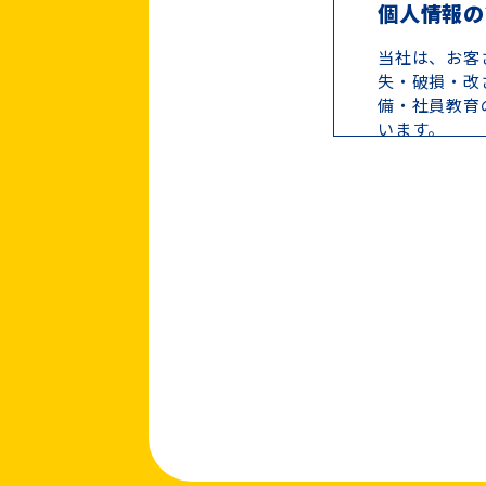
個人情報の
当社は、お客
失・破損・改
備・社員教育
います。
個人情報の
お客さまから
回答として、
個人情報の
当社は、お客
を除き、個人
・お客さま
・お客さまが
する場合
・法令に基づ