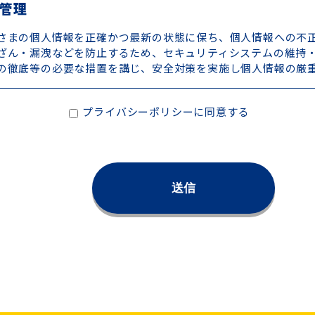
管理
さまの個人情報を正確かつ最新の状態に保ち、個人情報への不
ざん・漏洩などを防止するため、セキュリティシステムの維持
の徹底等の必要な措置を講じ、安全対策を実施し個人情報の厳
プライバシーポリシーに同意する
利用目的
お預かりした個人情報は、当社からのご連絡や業務のご案内や
電子メールや資料のご送付に利用いたします。
第三者への開示・提供の禁止
さまよりお預かりした個人情報を適切に管理し、次のいずれか
情報を第三者に開示いたしません。
の同意がある場合
希望されるサービスを行なうために当社が業務を委託する業
き開示することが必要である場合